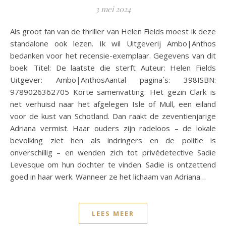
3 mei 2024
Als groot fan van de thriller van Helen Fields moest ik deze
standalone ook lezen. Ik wil Uitgeverij Ambo|Anthos
bedanken voor het recensie-exemplaar. Gegevens van dit
boek: Titel: De laatste die sterft Auteur: Helen Fields
Uitgever: Ambo|AnthosAantal pagina´s: 398ISBN:
9789026362705 Korte samenvatting: Het gezin Clark is
net verhuisd naar het afgelegen Isle of Mull, een eiland
voor de kust van Schotland. Dan raakt de zeventienjarige
Adriana vermist. Haar ouders zijn radeloos – de lokale
bevolking ziet hen als indringers en de politie is
onverschillig – en wenden zich tot privédetective Sadie
Levesque om hun dochter te vinden. Sadie is ontzettend
goed in haar werk. Wanneer ze het lichaam van Adriana…
LEES MEER