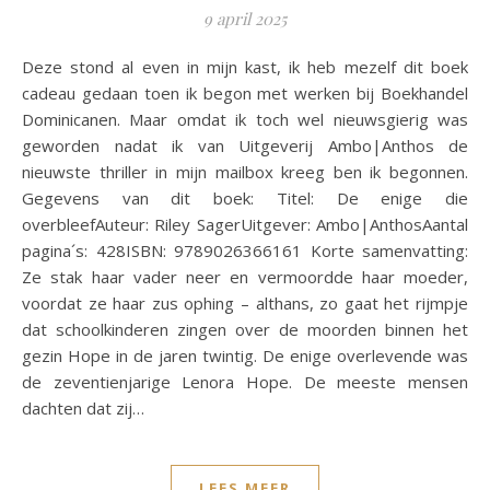
9 april 2025
Deze stond al even in mijn kast, ik heb mezelf dit boek
cadeau gedaan toen ik begon met werken bij Boekhandel
Dominicanen. Maar omdat ik toch wel nieuwsgierig was
geworden nadat ik van Uitgeverij Ambo|Anthos de
nieuwste thriller in mijn mailbox kreeg ben ik begonnen.
Gegevens van dit boek: Titel: De enige die
overbleefAuteur: Riley SagerUitgever: Ambo|AnthosAantal
pagina´s: 428ISBN: 9789026366161 Korte samenvatting:
Ze stak haar vader neer en vermoordde haar moeder,
voordat ze haar zus ophing – althans, zo gaat het rijmpje
dat schoolkinderen zingen over de moorden binnen het
gezin Hope in de jaren twintig. De enige overlevende was
de zeventienjarige Lenora Hope. De meeste mensen
dachten dat zij…
LEES MEER