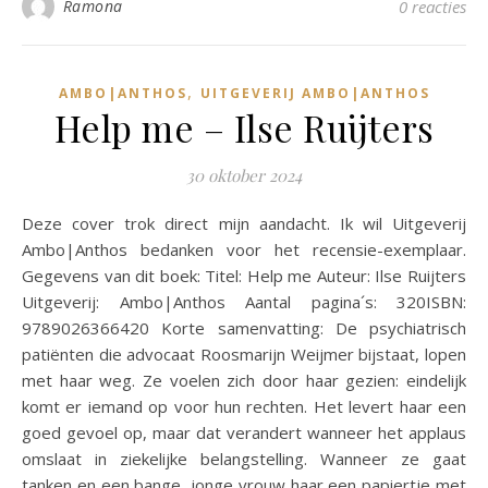
Ramona
0 reacties
,
AMBO|ANTHOS
UITGEVERIJ AMBO|ANTHOS
Help me – Ilse Ruijters
30 oktober 2024
Deze cover trok direct mijn aandacht. Ik wil Uitgeverij
Ambo|Anthos bedanken voor het recensie-exemplaar.
Gegevens van dit boek: Titel: Help me Auteur: Ilse Ruijters
Uitgeverij: Ambo|Anthos Aantal pagina´s: 320ISBN:
9789026366420 Korte samenvatting: De psychiatrisch
patiënten die advocaat Roosmarijn Weijmer bijstaat, lopen
met haar weg. Ze voelen zich door haar gezien: eindelijk
komt er iemand op voor hun rechten. Het levert haar een
goed gevoel op, maar dat verandert wanneer het applaus
omslaat in ziekelijke belangstelling. Wanneer ze gaat
tanken en een bange, jonge vrouw haar een papiertje met