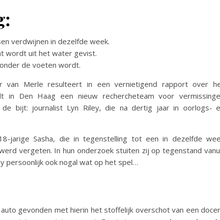
g:
sen verdwijnen in dezelfde week.
t wordt uit het water gevist.
 onder de voeten wordt.
van Merle resulteert in een vernietigend rapport over h
ordt in Den Haag een nieuw rechercheteam voor vermissing
e bijt: journalist Lyn Riley, die na dertig jaar in oorlogs- 
8-jarige Sasha, die in tegenstelling tot een in dezelfde we
werd vergeten. In hun onderzoek stuiten zij op tegenstand vanu
ey persoonlijk ook nogal wat op het spel…
:
 auto gevonden met hierin het stoffelijk overschot van een doce