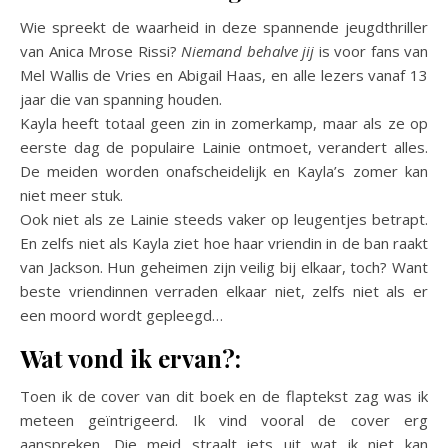
Wie spreekt de waarheid in deze spannende jeugdthriller
van Anica Mrose Rissi?
Niemand behalve jij
is voor fans van
Mel Wallis de Vries en Abigail Haas, en alle lezers vanaf 13
jaar die van spanning houden.
Kayla heeft totaal geen zin in zomerkamp, maar als ze op
eerste dag de populaire Lainie ontmoet, verandert alles.
De meiden worden onafscheidelijk en Kayla’s zomer kan
niet meer stuk.
Ook niet als ze Lainie steeds vaker op leugentjes betrapt.
En zelfs niet als Kayla ziet hoe haar vriendin in de ban raakt
van Jackson. Hun geheimen zijn veilig bij elkaar, toch? Want
beste vriendinnen verraden elkaar niet, zelfs niet als er
een moord wordt gepleegd…
Wat vond ik ervan?:
Toen ik de cover van dit boek en de flaptekst zag was ik
meteen geïntrigeerd. Ik vind vooral de cover erg
aanspreken. Die meid straalt iets uit wat ik niet kan