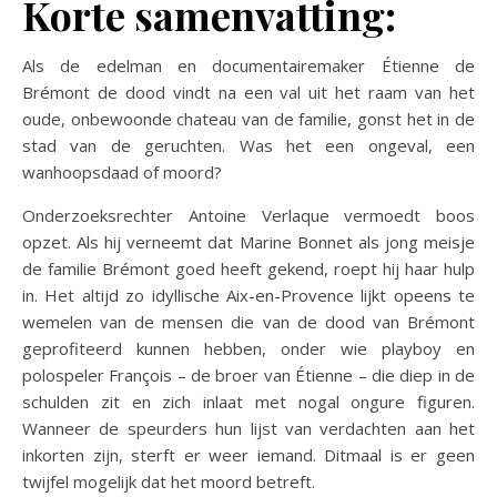
Korte samenvatting:
Als de edelman en documentairemaker Étienne de
Brémont de dood vindt na een val uit het raam van het
oude, onbewoonde chateau van de familie, gonst het in de
stad van de geruchten. Was het een ongeval, een
wanhoopsdaad of moord?
Onderzoeksrechter Antoine Verlaque vermoedt boos
opzet. Als hij verneemt dat Marine Bonnet als jong meisje
de familie Brémont goed heeft gekend, roept hij haar hulp
in. Het altijd zo idyllische Aix-en-Provence lijkt opeens te
wemelen van de mensen die van de dood van Brémont
geprofiteerd kunnen hebben, onder wie playboy en
polospeler François – de broer van Étienne – die diep in de
schulden zit en zich inlaat met nogal ongure figuren.
Wanneer de speurders hun lijst van verdachten aan het
inkorten zijn, sterft er weer iemand. Ditmaal is er geen
twijfel mogelijk dat het moord betreft.