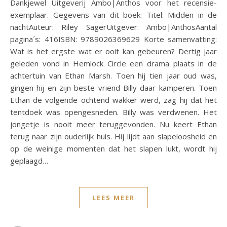
Dankjewel Uitgeverij Ambo|Anthos voor het recensie-
exemplaar. Gegevens van dit boek: Titel: Midden in de
nachtAuteur: Riley SagerUitgever: Ambo|AnthosAantal
pagina´s: 416ISBN: 9789026369629 Korte samenvatting:
Wat is het ergste wat er ooit kan gebeuren? Dertig jaar
geleden vond in Hemlock Circle een drama plaats in de
achtertuin van Ethan Marsh. Toen hij tien jaar oud was,
gingen hij en zijn beste vriend Billy daar kamperen. Toen
Ethan de volgende ochtend wakker werd, zag hij dat het
tentdoek was opengesneden. Billy was verdwenen. Het
jongetje is nooit meer teruggevonden. Nu keert Ethan
terug naar zijn ouderlijk huis. Hij lijdt aan slapeloosheid en
op de weinige momenten dat het slapen lukt, wordt hij
geplaagd…
LEES MEER