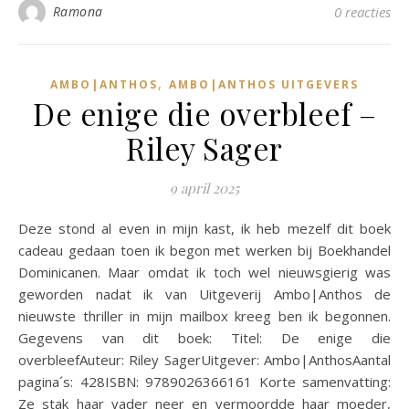
Ramona
0 reacties
,
AMBO|ANTHOS
AMBO|ANTHOS UITGEVERS
De enige die overbleef –
Riley Sager
9 april 2025
Deze stond al even in mijn kast, ik heb mezelf dit boek
cadeau gedaan toen ik begon met werken bij Boekhandel
Dominicanen. Maar omdat ik toch wel nieuwsgierig was
geworden nadat ik van Uitgeverij Ambo|Anthos de
nieuwste thriller in mijn mailbox kreeg ben ik begonnen.
Gegevens van dit boek: Titel: De enige die
overbleefAuteur: Riley SagerUitgever: Ambo|AnthosAantal
pagina´s: 428ISBN: 9789026366161 Korte samenvatting:
Ze stak haar vader neer en vermoordde haar moeder,