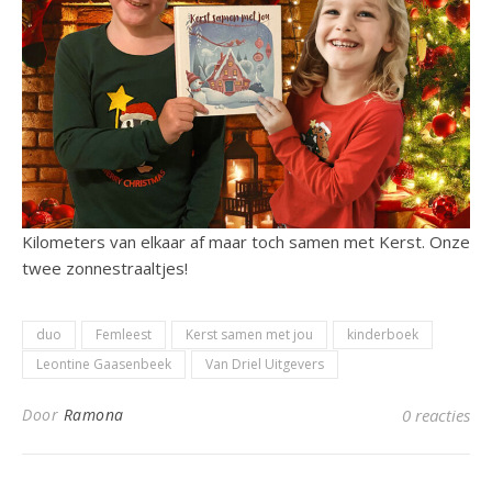
Kilometers van elkaar af maar toch samen met Kerst. Onze
twee zonnestraaltjes!
duo
Femleest
Kerst samen met jou
kinderboek
Leontine Gaasenbeek
Van Driel Uitgevers
Door
Ramona
0 reacties