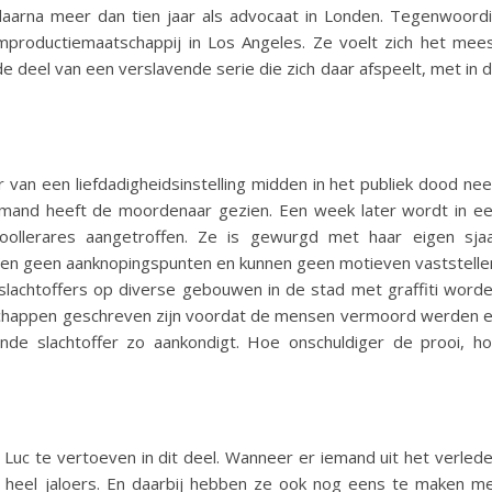
aarna meer dan tien jaar als advocaat in Londen. Tegenwoord
productiemaatschappij in Los Angeles. Ze voelt zich het mee
de deel van een verslavende serie die zich daar afspeelt, met in 
 van een liefdadigheidsinstelling midden in het publiek dood nee
emand heeft de moordenaar gezien. Een week later wordt in e
hoollerares aangetroffen. Ze is gewurgd met haar eigen sjaa
ben geen aanknopingspunten en kunnen geen motieven vaststelle
de slachtoffers op diverse gebouwen in de stad met graffiti word
chappen geschreven zijn voordat de mensen vermoord werden 
nde slachtoffer zo aankondigt. Hoe onschuldiger de prooi, h
uc te vertoeven in dit deel. Wanneer er iemand uit het verled
l heel jaloers. En daarbij hebben ze ook nog eens te maken m