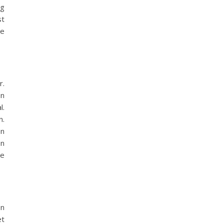
ig
st
de
r.
en
l.
n.
en
en
oe
en
et