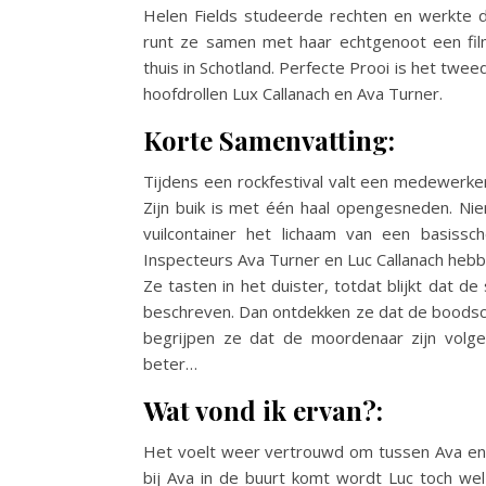
Helen Fields studeerde rechten en werkte d
runt ze samen met haar echtgenoot een film
thuis in Schotland. Perfecte Prooi is het twee
hoofdrollen Lux Callanach en Ava Turner.
Korte Samenvatting:
Tijdens een rockfestival valt een medewerker
Zijn buik is met één haal opengesneden. Ni
vuilcontainer het lichaam van een basissc
Inspecteurs Ava Turner en Luc Callanach heb
Ze tasten in het duister, totdat blijkt dat 
beschreven. Dan ontdekken ze dat de boods
begrijpen ze dat de moordenaar zijn volge
beter…
Wat vond ik ervan?:
Het voelt weer vertrouwd om tussen Ava en L
bij Ava in de buurt komt wordt Luc toch we