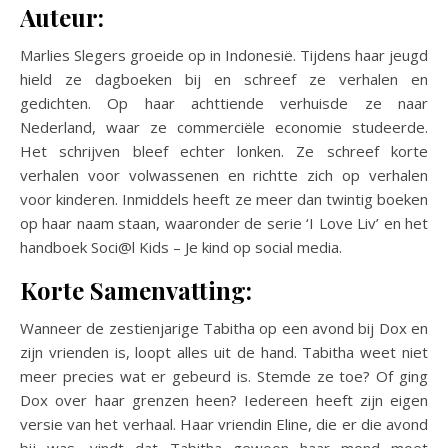
Auteur:
Marlies Slegers groeide op in Indonesië. Tijdens haar jeugd
hield ze dagboeken bij en schreef ze verhalen en
gedichten. Op haar achttiende verhuisde ze naar
Nederland, waar ze commerciële economie studeerde.
Het schrijven bleef echter lonken. Ze schreef korte
verhalen voor volwassenen en richtte zich op verhalen
voor kinderen. Inmiddels heeft ze meer dan twintig boeken
op haar naam staan, waaronder de serie ‘I Love Liv’ en het
handboek Soci@l Kids – Je kind op social media.
Korte Samenvatting:
Wanneer de zestienjarige Tabitha op een avond bij Dox en
zijn vrienden is, loopt alles uit de hand. Tabitha weet niet
meer precies wat er gebeurd is. Stemde ze toe? Of ging
Dox over haar grenzen heen? Iedereen heeft zijn eigen
versie van het verhaal. Haar vriendin Eline, die er die avond
bij was, vindt dat Tabitha gewoon haar mond moet