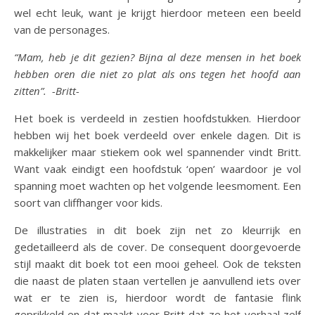
wel echt leuk, want je krijgt hierdoor meteen een beeld
van de personages.
“Mam, heb je dit gezien? Bijna al deze mensen in het boek
hebben oren die niet zo plat als ons tegen het hoofd aan
zitten”. -Britt-
Het boek is verdeeld in zestien hoofdstukken. Hierdoor
hebben wij het boek verdeeld over enkele dagen. Dit is
makkelijker maar stiekem ook wel spannender vindt Britt.
Want vaak eindigt een hoofdstuk ‘open’ waardoor je vol
spanning moet wachten op het volgende leesmoment. Een
soort van cliffhanger voor kids.
De illustraties in dit boek zijn net zo kleurrijk en
gedetailleerd als de cover. De consequent doorgevoerde
stijl maakt dit boek tot een mooi geheel. Ook de teksten
die naast de platen staan vertellen je aanvullend iets over
wat er te zien is, hierdoor wordt de fantasie flink
geprikkeld en dat maakt voor Britt dat ze het verhaal zelf