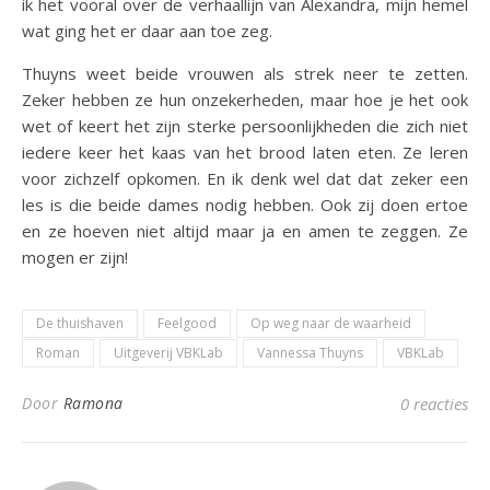
ik het vooral over de verhaallijn van Alexandra, mijn hemel
wat ging het er daar aan toe zeg.
Thuyns weet beide vrouwen als strek neer te zetten.
Zeker hebben ze hun onzekerheden, maar hoe je het ook
wet of keert het zijn sterke persoonlijkheden die zich niet
iedere keer het kaas van het brood laten eten. Ze leren
voor zichzelf opkomen. En ik denk wel dat dat zeker een
les is die beide dames nodig hebben. Ook zij doen ertoe
en ze hoeven niet altijd maar ja en amen te zeggen. Ze
mogen er zijn!
De thuishaven
Feelgood
Op weg naar de waarheid
Roman
Uitgeverij VBKLab
Vannessa Thuyns
VBKLab
Door
Ramona
0 reacties