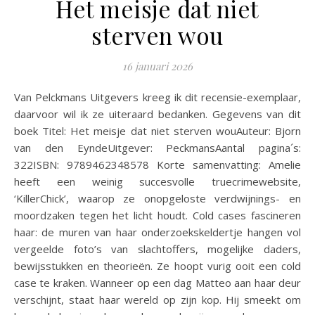
Het meisje dat niet
sterven wou
16 januari 2026
Van Pelckmans Uitgevers kreeg ik dit recensie-exemplaar,
daarvoor wil ik ze uiteraard bedanken. Gegevens van dit
boek Titel: Het meisje dat niet sterven wouAuteur: Bjorn
van den EyndeUitgever: PeckmansAantal pagina´s:
322ISBN: 9789462348578 Korte samenvatting: Amelie
heeft een weinig succesvolle truecrimewebsite,
‘KillerChick’, waarop ze onopgeloste verdwijnings- en
moordzaken tegen het licht houdt. Cold cases fascineren
haar: de muren van haar onderzoekskeldertje hangen vol
vergeelde foto’s van slachtoffers, mogelijke daders,
bewijsstukken en theorieën. Ze hoopt vurig ooit een cold
case te kraken. Wanneer op een dag Matteo aan haar deur
verschijnt, staat haar wereld op zijn kop. Hij smeekt om