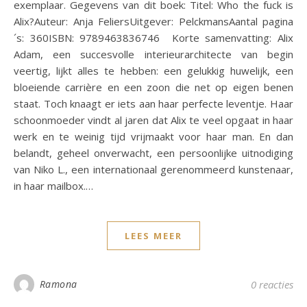
exemplaar. Gegevens van dit boek: Titel: Who the fuck is
Alix?Auteur: Anja FeliersUitgever: PelckmansAantal pagina
´s: 360ISBN: 9789463836746 Korte samenvatting: Alix
Adam, een succesvolle interieurarchitecte van begin
veertig, lijkt alles te hebben: een gelukkig huwelijk, een
bloeiende carrière en een zoon die net op eigen benen
staat. Toch knaagt er iets aan haar perfecte leventje. Haar
schoonmoeder vindt al jaren dat Alix te veel opgaat in haar
werk en te weinig tijd vrijmaakt voor haar man. En dan
belandt, geheel onverwacht, een persoonlijke uitnodiging
van Niko L., een internationaal gerenommeerd kunstenaar,
in haar mailbox.…
LEES MEER
Ramona
0 reacties