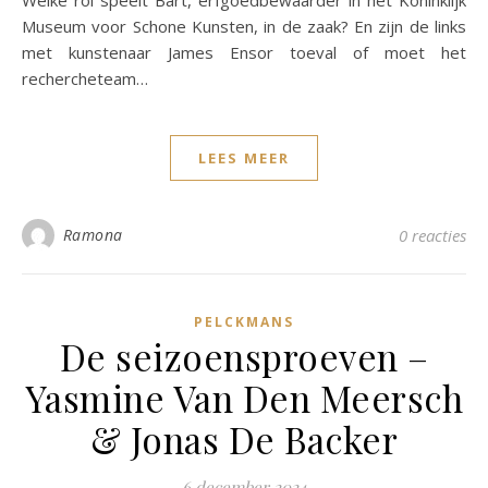
Welke rol speelt Bart, erfgoedbewaarder in het Koninklijk
Museum voor Schone Kunsten, in de zaak? En zijn de links
met kunstenaar James Ensor toeval of moet het
rechercheteam…
LEES MEER
Ramona
0 reacties
PELCKMANS
De seizoensproeven –
Yasmine Van Den Meersch
& Jonas De Backer
6 december 2024