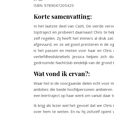
ISBN: 9789047205425
Korte samenvatting:
In het laatste deel van Cash, De vierde vero
toptraject en probeert daarnaast Chris te help
zelf regelen. Zij heeft het immers al druk z
afgevuurd, en ze wil goed presteren in de 
is het passen en meten voor haar en Chris o
verliefdheidskriebels Jessica helpen zich 
gedroomde Nachtclub eindelijk van de grond t
Wat vond ik ervan?:
Waar het in de voorgaande delen echt voor mij
ambities die beide hoofdpersonen ambiëren. C
een leertraject op haar werk om vanuit daar t
Ik krijg als lezer wel het gevoel dat we Chr
over hem te weten. En nu hij zichzelf opent 