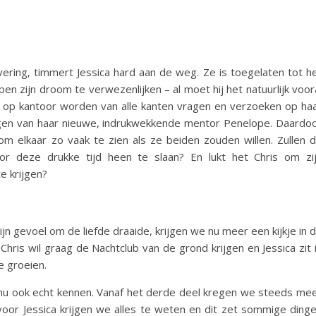
vering, timmert Jessica hard aan de weg. Ze is toegelaten tot h
en zijn droom te verwezenlijken – al moet hij het natuurlijk voor
at: op kantoor worden van alle kanten vragen en verzoeken op ha
ogen van haar nieuwe, indrukwekkende mentor Penelope. Daardo
m elkaar zo vaak te zien als ze beiden zouden willen. Zullen 
door deze drukke tijd heen te slaan? En lukt het Chris om zi
e krijgen?
n gevoel om de liefde draaide, krijgen we nu meer een kijkje in 
hris wil graag de Nachtclub van de grond krijgen en Jessica zit 
e groeien.
is nu ook echt kennen. Vanaf het derde deel kregen we steeds me
voor Jessica krijgen we alles te weten en dit zet sommige ding