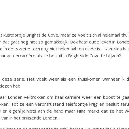
t kustdorpje Brightside Cove, maar ze voelt zich al helemaal thui
r dat gaat nog niet zo gemakkelijk. Ook haar oude leven in Lond
ijd in de tv-serie toch nog niet helemaal ten einde is… Kan Nina ha
ar acteercarrière als ze besluit in Brightside Cove te blijven?
 deze serie. Het voelt weer als een thuiskomen wanneer ik 
elezen heb.
 naar Londen vertrokken om haar carrière weer een boost te ga
ken. Tot ze een verontrustend telefoontje krijg en besluit ter
s er eigenlijk niets aan de hand maar Nina merkt dat ze het w
ats van in het bruisende Londen.