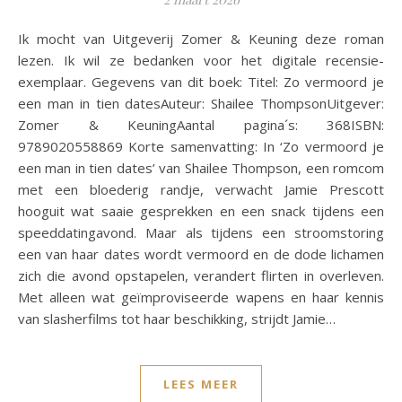
Ik mocht van Uitgeverij Zomer & Keuning deze roman
lezen. Ik wil ze bedanken voor het digitale recensie-
exemplaar. Gegevens van dit boek: Titel: Zo vermoord je
een man in tien datesAuteur: Shailee ThompsonUitgever:
Zomer & KeuningAantal pagina´s: 368ISBN:
9789020558869 Korte samenvatting: In ‘Zo vermoord je
een man in tien dates’ van Shailee Thompson, een romcom
met een bloederig randje, verwacht Jamie Prescott
hooguit wat saaie gesprekken en een snack tijdens een
speeddatingavond. Maar als tijdens een stroomstoring
een van haar dates wordt vermoord en de dode lichamen
zich die avond opstapelen, verandert flirten in overleven.
Met alleen wat geïmproviseerde wapens en haar kennis
van slasherfilms tot haar beschikking, strijdt Jamie…
LEES MEER