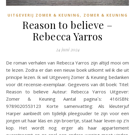
,
UITGEVERIJ ZOMER & KEUNING
ZOMER & KEUNING
Reason to believe –
Rebecca Yarros
24 juni 2024
De roman verhalen van Rebecca Yarros zijn altijd mooi om
te lezen. Zodra er dan een nieuw boek uitkomt wil ik die uit
principe lezen. Ik wil Uitgeverij Zomer & Keuning bedanken
voor dit recensie-exemplaar. Gegevens van dit boek: Titel:
Reason to believe Auteur: Rebecca Yarros Uitgever:
Zomer & Keuning Aantal pagina´s: 416ISBN:
9789020553123 Korte samenvatting: Als kleuterjuf
Harper aanbiedt om tijdelijk pleegouder te zijn voor een
jongen uit haar klas en zijn broertje, staat haar leven op z’n
kop. Het wordt nog erger als haar appartement
overstroomt en ze snel een andere woning moet vinden.