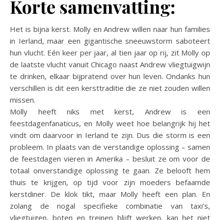
Korte samenvatting:
Het is bijna kerst. Molly en Andrew willen naar hun families
in Ierland, maar een gigantische sneeuwstorm saboteert
hun vlucht. Eén keer per jaar, al tien jaar op rij, zit Molly op
de laatste vlucht vanuit Chicago naast Andrew vliegtuigwijn
te drinken, elkaar bijpratend over hun leven. Ondanks hun
verschillen is dit een kersttraditie die ze niet zouden willen
missen.
Molly heeft niks met kerst, Andrew is een
feestdagenfanaticus, en Molly weet hoe belangrijk hij het
vindt om daarvoor in Ierland te zijn. Dus die storm is een
probleem. In plaats van de verstandige oplossing – samen
de feestdagen vieren in Amerika – besluit ze om voor de
totaal onverstandige oplossing te gaan. Ze belooft hem
thuis te krijgen, op tijd voor zijn moeders befaamde
kerstdiner. De klok tikt, maar Molly heeft een plan. En
zolang de nogal specifieke combinatie van taxi’s,
vliegtuigen, boten en treinen blijft werken, kan het niet