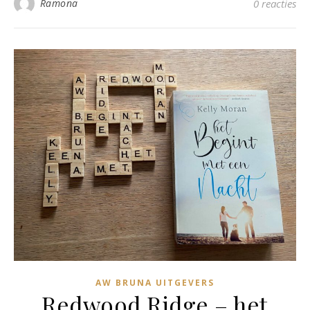
Ramona
0 reacties
AW BRUNA UITGEVERS
Redwood Ridge – het