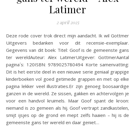
Latimer
2 april 2025
Deze rode cover trok direct mijn aandacht. Ik wil Gottmer
Uitgevers bedanken voor dit recensie-exemplaar.
Gegevens van dit boek: Titel: Goof is de gemeenste gans
ter wereldAuteur: Alex LatimerUitgever: GottmerAantal
pagina´s: 120ISBN: 9789025780494 Korte samenvatting:
Dit is het eerste deel in een nieuwe serie geniaal grappige
kinderboeken vol goed getimede grappen en met op elke
pagina lekker veel illustraties.Er zijn genoeg boosaardige
ganzen in de wereld. Ze sissen, gakken en achtervolgen je
voor een handvol kruimels. Maar Goof spant de kroon:
niemand is zo gemeen als hij. Goof vertrapt zandkastelen,
smijt ijsjes op de grond en mept zelfs haaien – hij is de
gemeenste gans ter wereld en daar geniet…