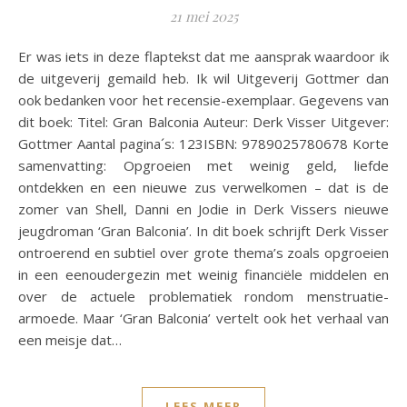
21 mei 2025
Er was iets in deze flaptekst dat me aansprak waardoor ik
de uitgeverij gemaild heb. Ik wil Uitgeverij Gottmer dan
ook bedanken voor het recensie-exemplaar. Gegevens van
dit boek: Titel: Gran Balconia Auteur: Derk Visser Uitgever:
Gottmer Aantal pagina´s: 123ISBN: 9789025780678 Korte
samenvatting: Opgroeien met weinig geld, liefde
ontdekken en een nieuwe zus verwelkomen – dat is de
zomer van Shell, Danni en Jodie in Derk Vissers nieuwe
jeugdroman ‘Gran Balconia’. In dit boek schrijft Derk Visser
ontroerend en subtiel over grote thema’s zoals opgroeien
in een eenoudergezin met weinig financiële middelen en
over de actuele problematiek rondom menstruatie-
armoede. Maar ‘Gran Balconia’ vertelt ook het verhaal van
een meisje dat…
LEES MEER