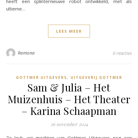
heeft een splinternieuwe robot ontwikkeld, met als
ultieme…
LEES MEER
Ramona
0 reacties
,
GOTTMER UITGEVERS
UITGEVERIJ GOTTMER
Sam & Julia – Het
Muizenhuis – Het Theater
– Karina Schaapman
26 november 2024
Zo leuk, wij mochten van Gottmer Uitgevers nog een