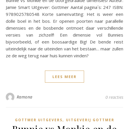
Bunnie vs Monkie en de doorgedraaide dimensies! Auteur:
Jamie Smart Uitgever: Gottmer Aantal pagina´s: 247 ISBN:
9789025780548 Korte samenvatting: Het is weer een
dolle boel in het bos. Er openen poorten naar parallelle
dimensies en de bosbende ontmoet daar verschillende
versies van zichzelf! Een dimensie vol Bunnies
bijvoorbeeld, of een boosaardige Big! De bende reist
uiteindelijk naar de uiteinden van het bestaan… maar zullen
ze de weg terug naar huis kunnen vinden?
LEES MEER
Ramona
0 reacties
,
GOTTMER UITGEVERS
UITGEVERIJ GOTTMER